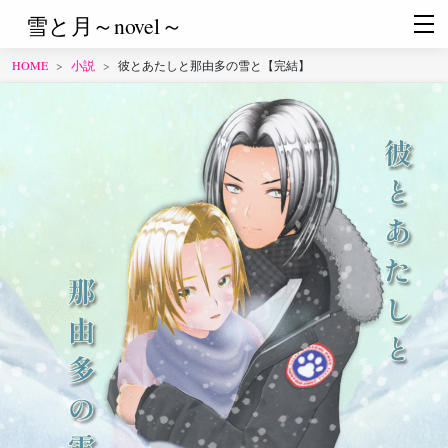
雪と月～novel～
HOME
小説
彼とあたしと那由多の雪と【完結】