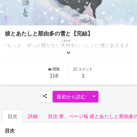
彼とあたしと那由多の雪と【完結】
しあわせ
“もっと、ずっと限りない
大切
をいっしょに感じあえる人
keyboard_arrow_down
と出逢えるよ”
何もかもがどうでもよくなって……。 本当はこのまま消
閲覧
コメント
remove_red_eye
chat_bubble_outline
えたい。そう思っていた。このまま消えたい……。
116
1
けれどそれも“アイツ”に逢うためのモノ……だったのかも
しれない。
Toggle Dropdown
最初から読む
share
原案はREN・KAと同時期です。
元来ラブ・ストーリーだけ。という小説を書けず、サスペ
ンスを絡めてやっと形に出来た作品です。
目次
詳細
目次 章、ページ毎 彼とあたしと那由多
高校時に内職(授業中にせっせと(笑)して書いた記憶があり
ます。
目次
駄文、ご容赦ください。