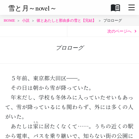
menu_book
雪と月～novel～
HOME
小説
彼とあたしと那由多の雪と【完結】
プロローグ
次のページへ
プロローグ
５年前、東京都大田区――。
その日は朝から雪が降っていた。
年末だし、学校も冬休みに入っていたせいもあっ
て、雪が降っているにも関わらず、外には多くの人
がいた。
うち
あたしは
家
に居たくなくて……。うちの近くの駅
から電車、バスを乗り継いで、知らない街の公園に