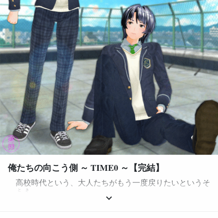
俺たちの向こう側 ～ TIME0 ～【完結】
高校時代という、大人たちがもう一度戻りたいというそ
とき
の
時代
を、俺は３年間、ひとりで過ごすのだと思ってい
keyboard_arrow_down
た。