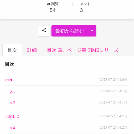
閲覧
コメント
remove_red_eye
chat_bubble_outline
くさか あおい
日下 葵
１７歳
54
3
高校３年の春。
成績優秀、学校では品行法制。
Toggle Dropdown
最初から読む
share
そんな彼は人付き合いが苦手。
しかし生徒会長のおかげで読んだ入学式の祝辞が、そん
な彼の人生を徐々に変える人物との出会いを手伝った。
目次
詳細
目次 章、ページ毎 TIMEシリーズ
束縛されないことが、自由なのではない。
目次
ゆずれないものをもつことが、自由。
start
（2025-07-23 04:09）
あなたの向こう側には、
自由はありますか？
p.1
（2025-07-23 04:16）
’９８．５．２４ にノートに書き終えたもの。
p.2
（2025-07-23 04:18）
※ 2015/03/31 SNS goccoよりFC2へ移動完了。
※ 2020/07/23 FC2より移管完了しました。
TIME 2
（2025-07-23 04:22）
p.4
（2025-07-23 04:27）