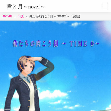
雪と月～novel～
HOME
小説
俺たちの向こう側 ～ TIME0 ～【完結】