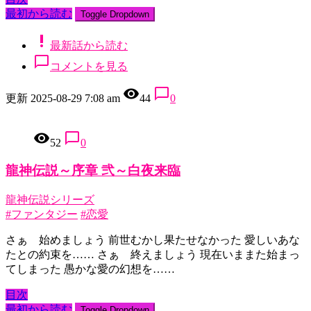
最初から読む
Toggle Dropdown
priority_high
最新話から読む
chat_bubble_outline
コメントを見る
remove_red_eye
chat_bubble_outline
更新 2025-08-29 7:08 am
44
0
remove_red_eye
chat_bubble_outline
52
0
龍神伝説～序章 弐～白夜来臨
龍神伝説シリーズ
#ファンタジー
#恋愛
さぁ 始めましょう 前世むかし果たせなかった 愛しいあな
たとの約束を…… さぁ 終えましょう 現在いままた始まっ
てしまった 愚かな愛の幻想を……
目次
最初から読む
Toggle Dropdown