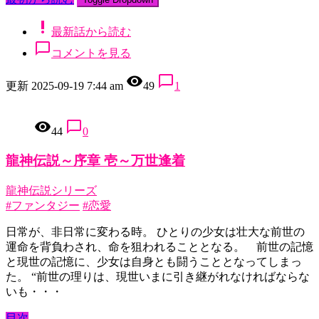
priority_high
最新話から読む
chat_bubble_outline
コメントを見る
remove_red_eye
chat_bubble_outline
更新 2025-09-19 7:44 am
49
1
remove_red_eye
chat_bubble_outline
44
0
龍神伝説～序章 壱～万世逢着
龍神伝説シリーズ
#ファンタジー
#恋愛
日常が、非日常に変わる時。 ひとりの少女は壮大な前世の
運命を背負わされ、命を狙われることとなる。 前世の記憶
と現世の記憶に、少女は自身とも闘うこととなってしまっ
た。 “前世の理りは、現世いまに引き継がれなければならな
いも・・・
目次