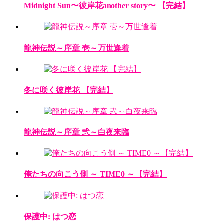
Midnight Sun〜彼岸花another story〜 【完結】
龍神伝説～序章 壱～万世逢着
冬に咲く彼岸花 【完結】
龍神伝説～序章 弐～白夜来臨
俺たちの向こう側 ～ TIME0 ～【完結】
保護中: はつ恋