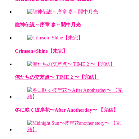
龍神伝説～序章 参～闇中月光
Crimson=Shine【未完】
俺たちの交差点〜 TIME 2 〜【完結】
冬に咲く彼岸花〜After Anotherday〜 【完結】