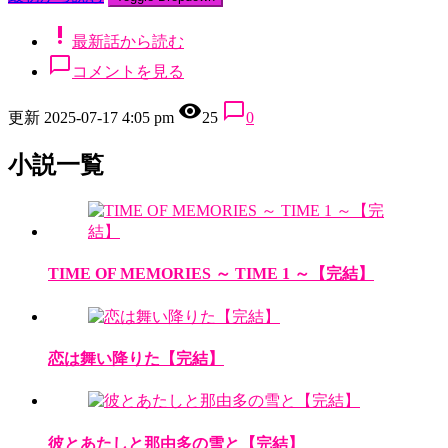
priority_high
最新話から読む
chat_bubble_outline
コメントを見る
remove_red_eye
chat_bubble_outline
更新 2025-07-17 4:05 pm
25
0
小説一覧
TIME OF MEMORIES ～ TIME 1 ～【完結】
恋は舞い降りた【完結】
彼とあたしと那由多の雪と【完結】