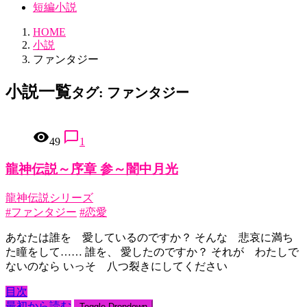
短編小説
HOME
小説
ファンタジー
小説一覧
タグ:
ファンタジー
remove_red_eye
chat_bubble_outline
49
1
龍神伝説～序章 参～闇中月光
龍神伝説シリーズ
#ファンタジー
#恋愛
あなたは誰を 愛しているのですか？ そんな 悲哀に満ち
た瞳をして…… 誰を、 愛したのですか？ それが わたしで
ないのなら いっそ 八つ裂きにしてください
目次
最初から読む
Toggle Dropdown