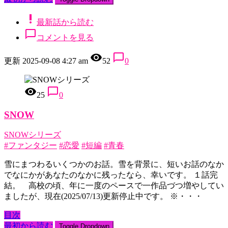
priority_high
最新話から読む
chat_bubble_outline
コメントを見る
remove_red_eye
chat_bubble_outline
更新 2025-09-08 4:27 am
52
0
remove_red_eye
chat_bubble_outline
25
0
SNOW
SNOWシリーズ
#ファンタジー
#恋愛
#短編
#青春
雪にまつわるいくつかのお話。雪を背景に、短いお話のなか
でなにかがあなたのなかに残ったなら、幸いです。 １話完
結。 高校の頃、年に一度のペースで一作品づつ増やしてい
ましたが、現在(2025/07/13)更新停止中です。 ※・・・
目次
最初から読む
Toggle Dropdown